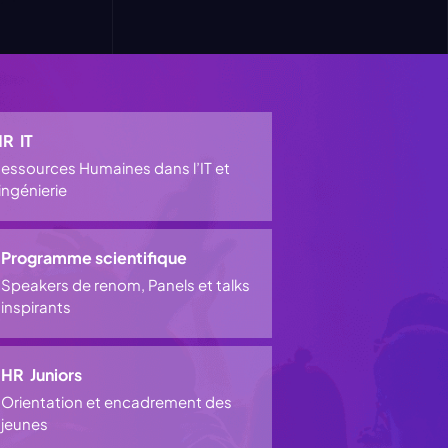
R IT
essources Humaines dans l’IT et
’ingénierie
Programme scientifique
Speakers de renom, Panels et talks
inspirants
HR Juniors
Orientation et encadrement des
jeunes