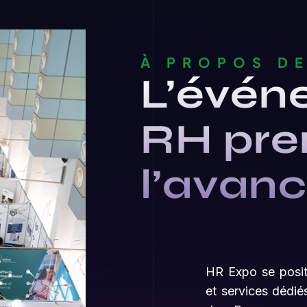
À PROPOS DE
L’évén
RH pre
l’avan
HR Expo se posit
et services dédié