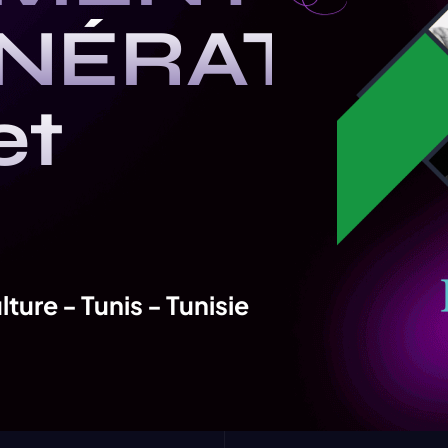
NÉRATIO
et
lture - Tunis - Tunisie