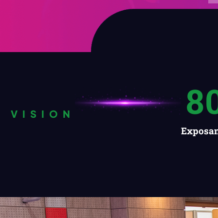
8
VISION
Exposan