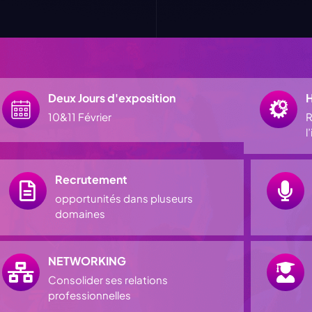
Deux Jours d'exposition
H
10&11 Février
R
l
Recrutement
opportunités dans pluseurs
domaines
NETWORKING
Consolider ses relations
professionnelles