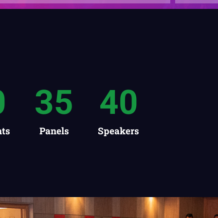
0
35
40
ts
Panels
Speakers